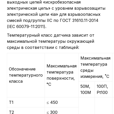
выходных цепей «искробезопасная
электрическая цепь» с уровнем взрывозащиты
электрической цепи «ia» для взрывоопасных
смесей подгруппы IIC по ГОСТ 31610.11-2014
(IEC 60079-11:2011).
Температурный класс датчика зависит от
максимальной температуры окружающей
среды в соответствии с таблицей:
Максимальная
температура
Максимальная
Обозначение
среды
температура
температурного
измерения, ˚С
поверхности,
класса
°С
50М,
100П,
100М
Pt100
Т1
≤ 450
Т2
≤ 300