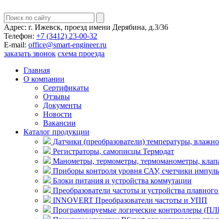
Адрес:
г. Ижевск, проезд имени Дерябина, д.3/36
Телефон:
+7 (3412) 23-00-32
E-mail:
office@smart-engineer.ru
заказать звонок
схема проезда
Главная
О компании
Сертификаты
Отзывы
Документы
Новости
Вакансии
Каталог продукции
Датчики (преобразователи) температуры, влажно
Регистраторы, самописцы Термодат
Манометры, термометры, термоманометры, клапа
Приборы контроля уровня САУ, счетчики импуль
Блоки питания и устройства коммутации
Преобразователи частоты и устройства плавног
INNOVERT Преобразователи частоты и УПП
Программируемые логические контроллеры (ПЛК