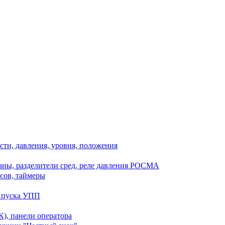
сти, давления, уровня, положения
ны, разделители сред, реле давления РОСМА
сов, таймеры
о пуска УПП
), панели оператора