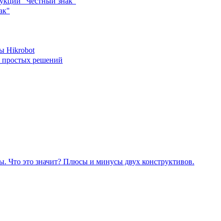
укции "Честный знак"
ак"
ы Hikrobot
я простых решений
. Что это значит? Плюсы и минусы двух конструктивов.