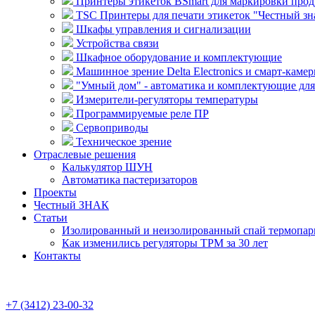
Принтеры этикеток BSmart для маркировки прод
TSC Принтеры для печати этикеток "Честный зн
Шкафы управления и сигнализации
Устройства связи
Шкафное оборудование и комплектующие
Машинное зрение Delta Electronics и смарт-камер
"Умный дом" - автоматика и комплектующие дл
Измерители-регуляторы температуры
Программируемые реле ПР
Сервоприводы
Техническое зрение
Отраслевые решения
Калькулятор ШУН
Автоматика пастеризаторов
Проекты
Честный ЗНАК
Статьи
Изолированный и неизолированный спай термопары
Как изменились регуляторы ТРМ за 30 лет
Контакты
+7 (3412) 23-00-32