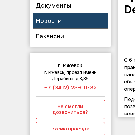
Документы
D
Новости
Вакансии
С 6
г. Ижевск
прак
г. Ижевск, проезд имени
пан
Дерябина, д.3/36
обес
+7 (3412) 23-00-32
опер
Под
не смогли
поз
дозвониться?
новы
схема проезда