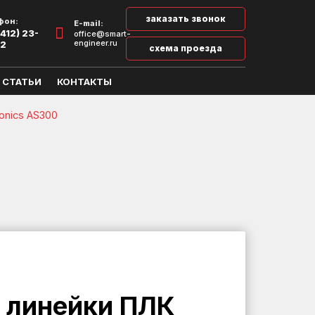
заказать звонок
фон:
E-mail:
412) 23-
office@smart-
engineer.ru
32
схема проезда
СТАТЬИ
КОНТАКТЫ
onics AS300
 линейки ПЛК