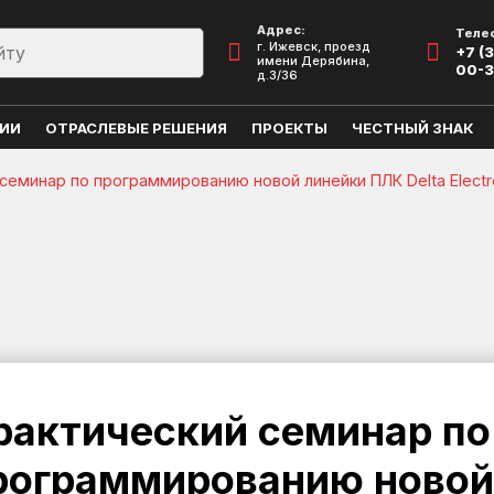
Адрес:
Теле
г. Ижевск, проезд
+7 (3
имени Дерябина,
00-
д.3/36
ЦИИ
ОТРАСЛЕВЫЕ РЕШЕНИЯ
ПРОЕКТЫ
ЧЕСТНЫЙ ЗНАК
семинар по программированию новой линейки ПЛК Delta Electr
рактический семинар по
рограммированию новой