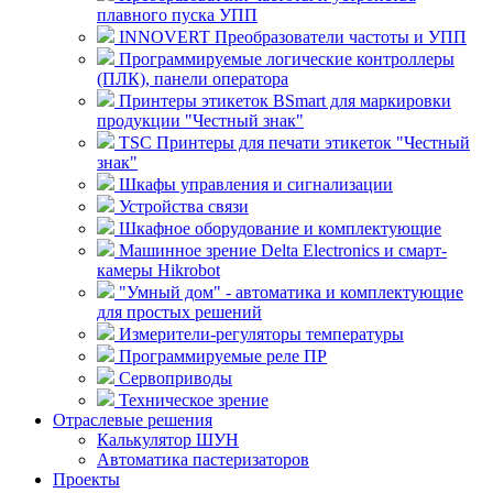
плавного пуска УПП
INNOVERT Преобразователи частоты и УПП
Программируемые логические контроллеры
(ПЛК), панели оператора
Принтеры этикеток BSmart для маркировки
продукции "Честный знак"
TSC Принтеры для печати этикеток "Честный
знак"
Шкафы управления и сигнализации
Устройства связи
Шкафное оборудование и комплектующие
Машинное зрение Delta Electronics и смарт-
камеры Hikrobot
"Умный дом" - автоматика и комплектующие
для простых решений
Измерители-регуляторы температуры
Программируемые реле ПР
Сервоприводы
Техническое зрение
Отраслевые решения
Калькулятор ШУН
Автоматика пастеризаторов
Проекты