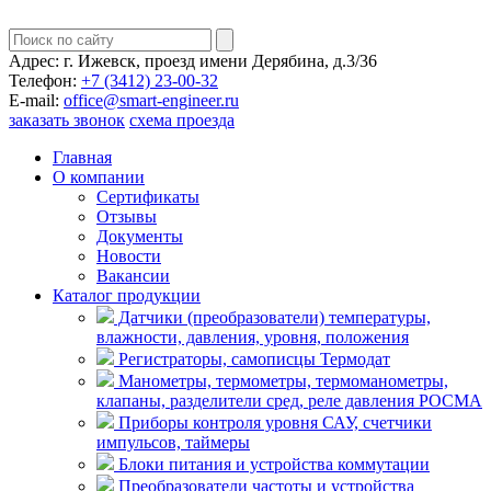
Адрес:
г. Ижевск, проезд имени Дерябина, д.3/36
Телефон:
+7 (3412) 23-00-32
E-mail:
office@smart-engineer.ru
заказать звонок
схема проезда
Главная
О компании
Сертификаты
Отзывы
Документы
Новости
Вакансии
Каталог продукции
Датчики (преобразователи) температуры,
влажности, давления, уровня, положения
Регистраторы, самописцы Термодат
Манометры, термометры, термоманометры,
клапаны, разделители сред, реле давления РОСМА
Приборы контроля уровня САУ, счетчики
импульсов, таймеры
Блоки питания и устройства коммутации
Преобразователи частоты и устройства