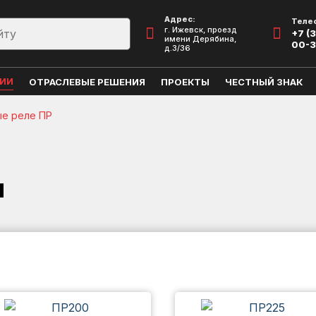
Адрес:
Теле
г. Ижевск, проезд
+7 (3
имени Дерябина,
00-
д.3/36
ЦИИ
ОТРАСЛЕВЫЕ РЕШЕНИЯ
ПРОЕКТЫ
ЧЕСТНЫЙ ЗНАК
е реле ПР
и