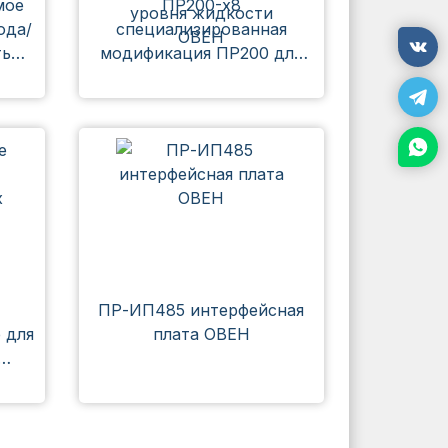
мое
ПР200-х8
ода/
специализированная
тью
модификация ПР200 для
/
автоматизации систем
обратного осмоса и
контроля уровня жидкости
ОВЕН
ПР-ИП485 интерфейсная
 для
плата ОВЕН
ЕН