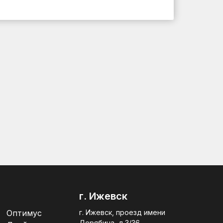
г. Ижевск
Оптимус
г. Ижевск, проезд имени
Дерябина, д.3/36