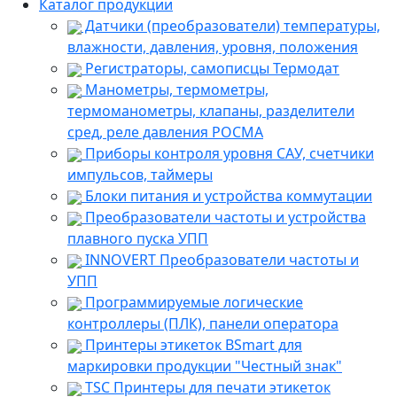
Каталог продукции
Датчики (преобразователи) температуры,
влажности, давления, уровня, положения
Регистраторы, самописцы Термодат
Манометры, термометры,
термоманометры, клапаны, разделители
сред, реле давления РОСМА
Приборы контроля уровня САУ, счетчики
импульсов, таймеры
Блоки питания и устройства коммутации
Преобразователи частоты и устройства
плавного пуска УПП
INNOVERT Преобразователи частоты и
УПП
Программируемые логические
контроллеры (ПЛК), панели оператора
Принтеры этикеток BSmart для
маркировки продукции "Честный знак"
TSC Принтеры для печати этикеток