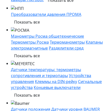
Показать все
Преобразователи давления ПРОМА
Показать все
Манометры Росма общетехнические
Термометры Росма
Термоманометры
Клапаны
электромагнитные
Разделители сред
Показать все
Датчики температуры: термометры
сопротивления и термопары
Устройства
управления
Клеммы на DIN-рейку
Сигнальные
устройства
Концевые выключатели
Показать все
Датчики положения
Датчики уровня BAUMER