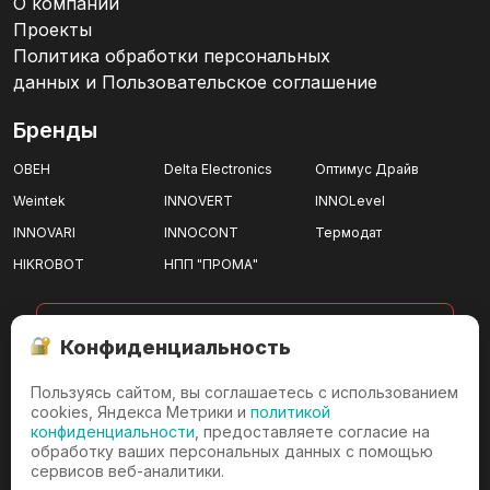
О компании
Проекты
Политика обработки персональных
данных и Пользовательское соглашение
Бренды
ОВЕН
Delta Electronics
Оптимус Драйв
Weintek
INNOVERT
INNOLevel
INNOVARI
INNOCONT
Термодат
HIKROBOT
НПП "ПРОМА"
показать все
Конфиденциальность
Пользуясь сайтом, вы соглашаетесь с использованием
г. Ижевск
cookies, Яндекса Метрики и
политикой
конфиденциальности
, предоставляете согласие на
г. Ижевск, проезд имени
обработку ваших персональных данных с помощью
Дерябина, д.3/36
сервисов веб-аналитики.