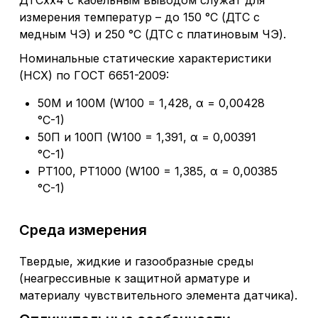
ДТСхх4 с кабельным выводом служат для
измерения температур – до 150 °С (ДТС с
медным ЧЭ) и 250 °С (ДТС с платиновым ЧЭ).
Номинальные статические характеристики
(НСХ) по ГОСТ 6651-2009:
50М и 100М (W100 = 1,428, α = 0,00428
°С-1)
50П и 100П (W100 = 1,391, α = 0,00391
°С-1)
РТ100, РТ1000 (W100 = 1,385, α = 0,00385
°С-1)
Среда измерения
Твердые, жидкие и газообразные среды
(неагрессивные к защитной арматуре и
материалу чувствительного элемента датчика).