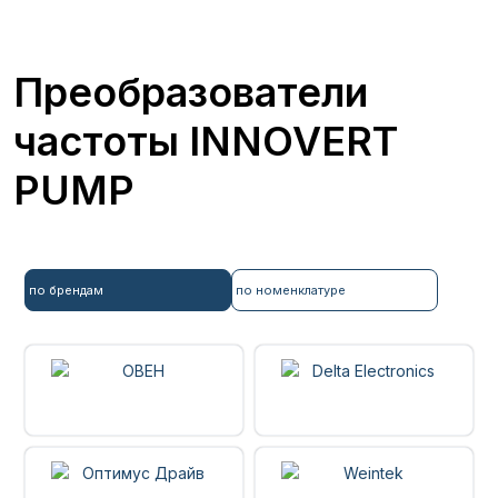
Преобразователи
частоты INNOVERT
PUMP
по брендам
по номенклатуре