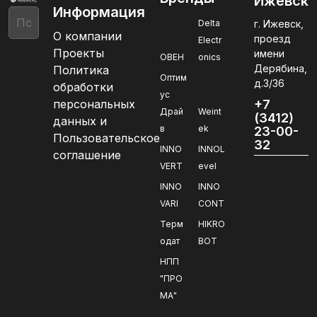
Ижевск
Информация
Delta
г. Ижевск,
О компании
проезд
Electr
Проекты
имени
ОВЕН
onics
Дерябина,
Политика
Оптим
д.3/36
обработки
ус
персональных
+7
Драй
Weint
(3412)
данных и
в
ek
23-00-
Пользовательское
32
INNO
INNOL
соглашение
VERT
evel
INNO
INNO
VARI
CONT
Терм
HIKRO
одат
BOT
НПП
"ПРО
МА"