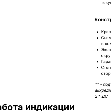
теку
Конст
Креп
Съем
в ко
Эксп
окру
Гара
Степ
стор
** - по
аккреди
24-ДС
абота индикации