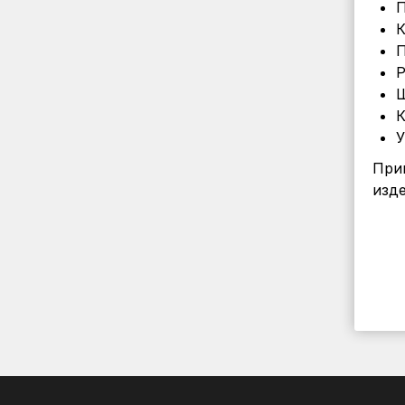
П
К
П
Р
Ш
К
У
При
изде