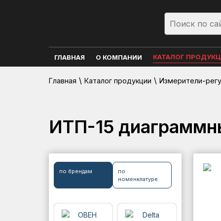
КАТАЛОГ ПРОДУК
ГЛАВНАЯ
О КОМПАНИИ
\
\
Главная
Каталог продукции
Измерители-рег
ИТП-15 диаграммн
по брендам
по
номенклатуре