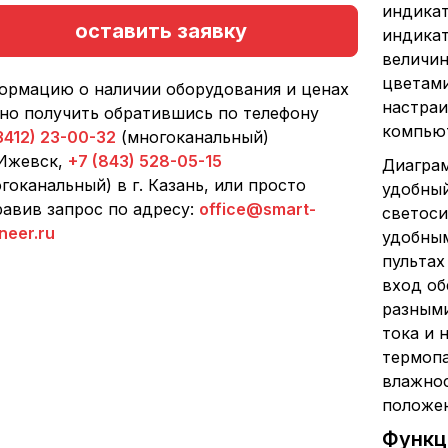
индикат
оставить заявку
индикат
величин
цветами
ормацию о наличии оборудования и ценах
настра
но получить обратившись по телефону
компью
3412) 23-00-32
(многоканальный)
 Ижевск,
+7 (843) 528-05-15
Диагра
гоканальный) в г. Казань, или просто
удобный
авив запрос по адресу:
office@smart-
светоси
neer.ru
удобным
пультах
вход об
разными
тока и 
термопа
влажнос
положен
Функц