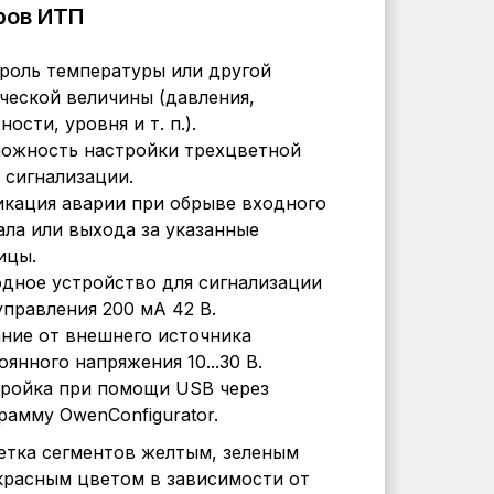
ров ИТП
роль температуры или другой
ческой величины (давления,
ности, уровня и т. п.).
ожность настройки трехцветной
 сигнализации.
кация аварии при обрыве входного
ала или выхода за указанные
ицы.
дное устройство для сигнализации
управления 200 мА 42 В.
ние от внешнего источника
оянного напряжения 10...30 В.
ройка при помощи USB через
рамму OwenConfigurator.
етка сегментов желтым, зеленым
красным цветом в зависимости от