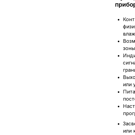
прибо
Конт
физи
влаж
Возм
зоны
Инди
сигн
гран
Выхо
или 
Пита
пост
Наст
прог
Засв
или 