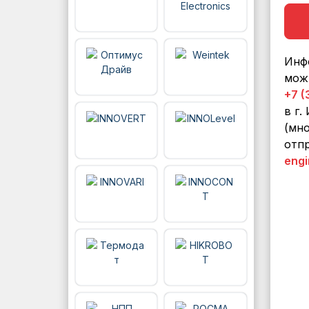
Инф
мож
+7 (
в г.
(мно
отпр
engi