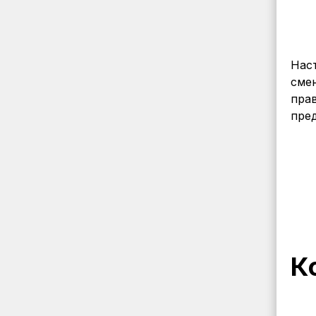
Нас
смен
пра
пре
К