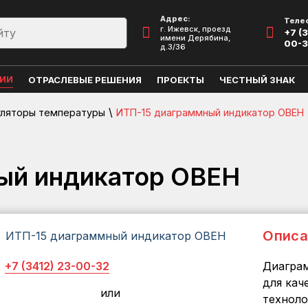
Адрес:
Теле
г. Ижевск, проезд
+7 (3
имени Дерябина,
00-
д.3/36
ЦИИ
ОТРАСЛЕВЫЕ РЕШЕНИЯ
ПРОЕКТЫ
ЧЕСТНЫЙ ЗНАК
\
уляторы температуры
ИТП-15 диаграммный индикатор ОВЕН
ый индикатор ОВЕН
Описа
+7 (3412) 23-00-32
Диагра
для кач
или
техноло