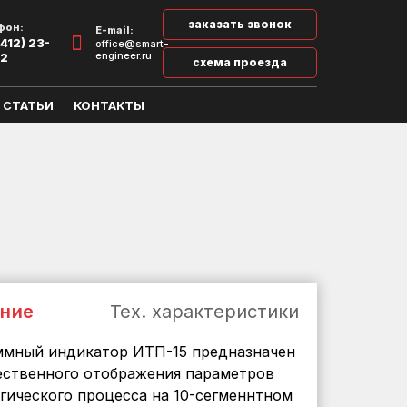
заказать звонок
фон:
E-mail:
412) 23-
office@smart-
engineer.ru
32
схема проезда
СТАТЬИ
КОНТАКТЫ
ние
Тех. характеристики
ммный индикатор ИТП-15 предназначен
ественного отображения параметров
гического процесса на 10-сегменнтном