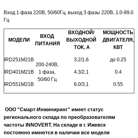
Вход 1 фаза 220В, 50/60Гц, выход 3 фазы 220В, 1.0-99.0
Гц
ВХОДНОЙ/
МОЩНОСТЬ
ВХОД
МОДЕЛИ
ВЫХОДНОЙ
ДВИГАТЕЛЯ,
ПИТАНИЯ
ТОК, А
КВТ
IRD251M21B
3.2/1.6
до 0.25
200-240В,
IRD401M21B
1 фаза,
4.3/2.1
0.4
50/60 Гц
IRD551M21B
6.0/3.1
0.55
ООО "Смарт-Инжиниринг" имеет статус
регионального склада по преобразователям
частоты INNOVERT. На складе в г. Ижевск
постоянно имеются в наличии все модели