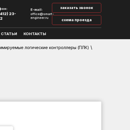
заказать звонок
фон:
E-mail:
412) 23-
office@smart-
engineer.ru
32
схема проезда
СТАТЬИ
КОНТАКТЫ
\
ммируемые логические контроллеры (ПЛК)