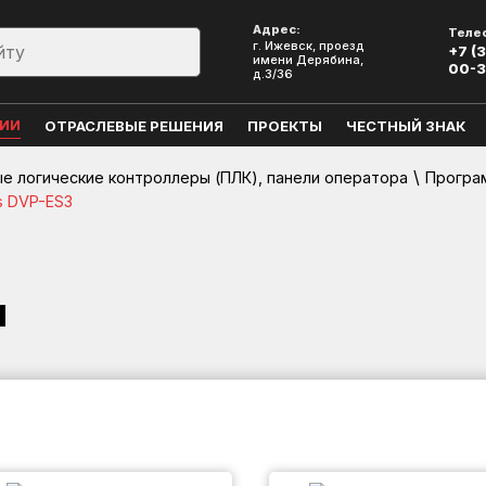
Адрес:
Теле
г. Ижевск, проезд
+7 (3
имени Дерябина,
00-
д.3/36
ЦИИ
ОТРАСЛЕВЫЕ РЕШЕНИЯ
ПРОЕКТЫ
ЧЕСТНЫЙ ЗНАК
\
 логические контроллеры (ПЛК), панели оператора
Програ
s DVP-ES3
и