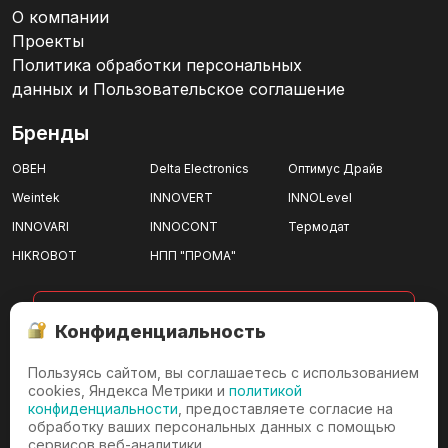
О компании
Проекты
Политика обработки персональных
данных и Пользовательское соглашение
Бренды
ОВЕН
Delta Electronics
Оптимус Драйв
Weintek
INNOVERT
INNOLevel
INNOVARI
INNOCONT
Термодат
HIKROBOT
НПП "ПРОМА"
показать все
Конфиденциальность
Пользуясь сайтом, вы соглашаетесь с использованием
г. Ижевск
cookies, Яндекса Метрики и
политикой
конфиденциальности
, предоставляете согласие на
г. Ижевск, проезд имени
обработку ваших персональных данных с помощью
Дерябина, д.3/36
сервисов веб-аналитики.