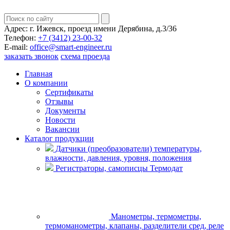
Адрес:
г. Ижевск, проезд имени Дерябина, д.3/36
Телефон:
+7 (3412) 23-00-32
E-mail:
office@smart-engineer.ru
заказать звонок
схема проезда
Главная
О компании
Сертификаты
Отзывы
Документы
Новости
Вакансии
Каталог продукции
Датчики (преобразователи) температуры,
влажности, давления, уровня, положения
Регистраторы, самописцы Термодат
Манометры, термометры,
термоманометры, клапаны, разделители сред, реле