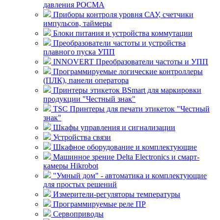
давления РОСМА
Приборы контроля уровня САУ, счетчики
импульсов, таймеры
Блоки питания и устройства коммутации
Преобразователи частоты и устройства
плавного пуска УПП
INNOVERT Преобразователи частоты и УПП
Программируемые логические контроллеры
(ПЛК), панели оператора
Принтеры этикеток BSmart для маркировки
продукции "Честный знак"
TSC Принтеры для печати этикеток "Честный
знак"
Шкафы управления и сигнализации
Устройства связи
Шкафное оборудование и комплектующие
Машинное зрение Delta Electronics и смарт-
камеры Hikrobot
"Умный дом" - автоматика и комплектующие
для простых решений
Измерители-регуляторы температуры
Программируемые реле ПР
Сервоприводы