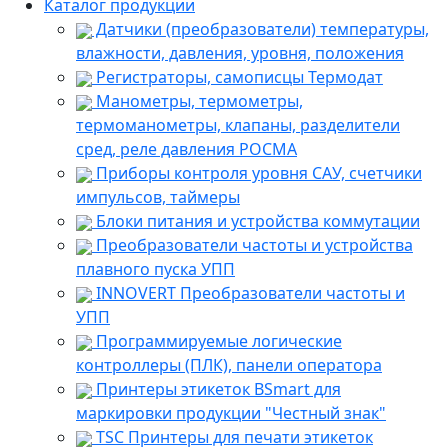
Каталог продукции
Датчики (преобразователи) температуры,
влажности, давления, уровня, положения
Регистраторы, самописцы Термодат
Манометры, термометры,
термоманометры, клапаны, разделители
сред, реле давления РОСМА
Приборы контроля уровня САУ, счетчики
импульсов, таймеры
Блоки питания и устройства коммутации
Преобразователи частоты и устройства
плавного пуска УПП
INNOVERT Преобразователи частоты и
УПП
Программируемые логические
контроллеры (ПЛК), панели оператора
Принтеры этикеток BSmart для
маркировки продукции "Честный знак"
TSC Принтеры для печати этикеток