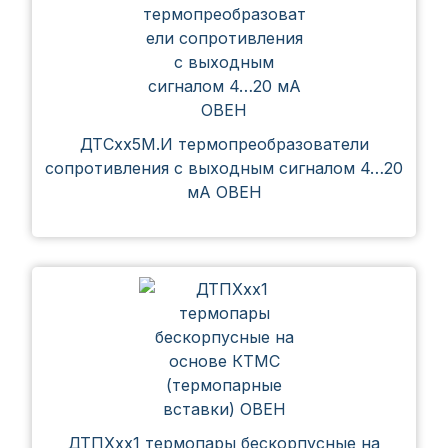
ДТСхх5М.И термопреобразователи
сопротивления с выходным сигналом 4…20
мА ОВЕН
ДТПХхх1 термопары бескорпусные на