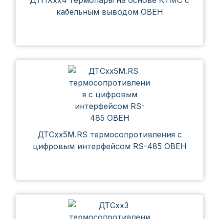
ДТПХхх4 термопары на основе КТМС с
кабельным выводом ОВЕН
ДТСхх5М.RS термосопротивления с
цифровым интерфейсом RS-485 ОВЕН