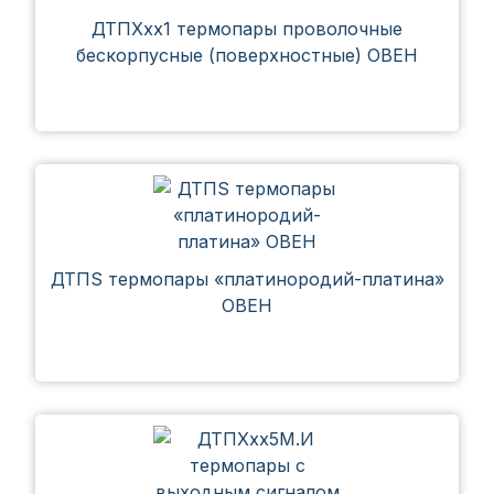
ДТПХхх1 термопары проволочные
бескорпусные (поверхностные) ОВЕН
ДТПS термопары «платинородий-платина»
ОВЕН