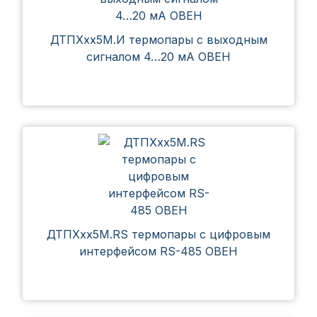
ДТПХхх5М.И термопары с выходным
сигналом 4…20 мА ОВЕН
ДТПXхх5М.RS термопары с цифровым
интерфейсом RS-485 ОВЕН