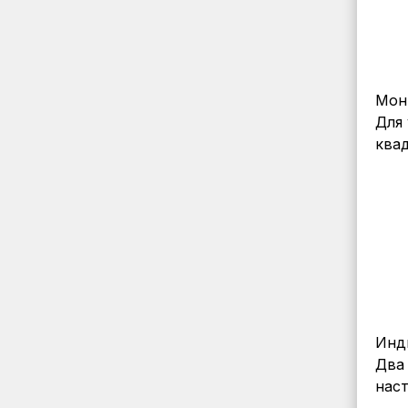
Мон
Для 
ква
Инд
Два 
нас