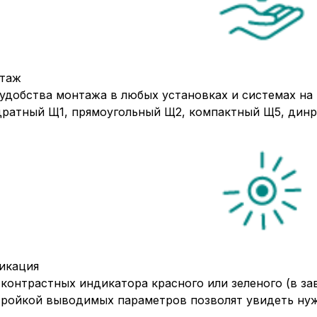
таж
удобства монтажа в любых установках и системах на
дратный Щ1, прямоугольный Щ2, компактный Щ5, динр
икация
контрастных индикатора красного или зеленого (в з
тройкой выводимых параметров позволят увидеть нуж