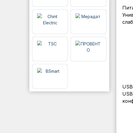
Пит
Унив
слаб
USB 
USB
конф