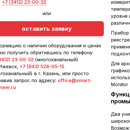
+7 (3412) 23-00-32
измерит
темпера
или
уровня 
различн
оставить заявку
Прибор 
реестре
ормацию о наличии оборудования и ценах
применя
но получить обратившись по телефону
подконт
3412) 23-00-32
(многоканальный)
Для арх
 Ижевск,
+7 (843) 528-05-15
графико
гоканальный) в г. Казань, или просто
исполь
авив запрос по адресу:
office@smart-
Monitor
neer.ru
Функц
промы
Два уни
широког
Возможн