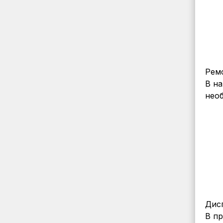
Рем
В н
нео
Дис
В п