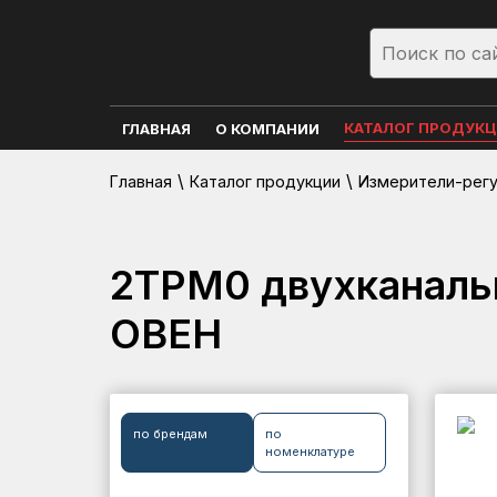
КАТАЛОГ ПРОДУК
ГЛАВНАЯ
О КОМПАНИИ
\
\
Главная
Каталог продукции
Измерители-рег
2ТРМ0 двухканаль
ОВЕН
по брендам
по
номенклатуре