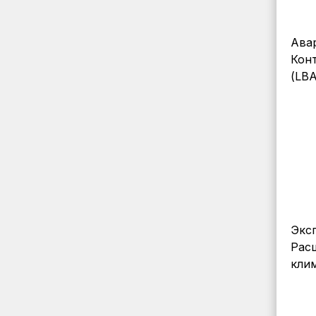
Ава
Кон
(LBA
Экс
Рас
клим