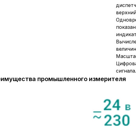
диспетч
верхний
Одновр
показан
индикат
Вычисле
величин
Масштаб
Цифрова
сигнала
еимущества промышленного измерителя