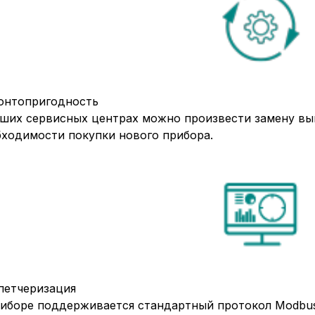
онтопригодность
аших сервисных центрах можно произвести замену вы
бходимости покупки нового прибора.
петчеризация
риборе поддерживается стандартный протокол Modbus