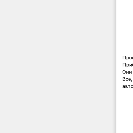
Про
При
Они
Все,
авто