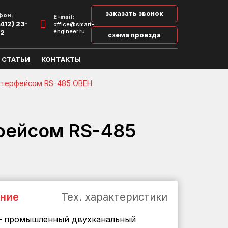
заказать звонок
фон:
E-mail:
412) 23-
office@smart-
engineer.ru
32
схема проезда
СТАТЬИ
КОНТАКТЫ
интерфейсом RS-485 ОВЕН
фейсом RS-485
ние
Тех. характеристики
– промышленный двухканальный