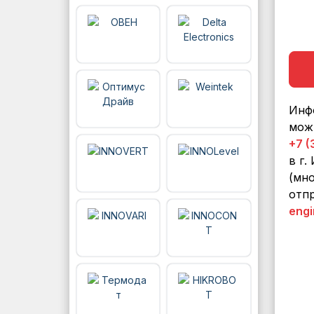
Инф
мож
+7 (
в г.
(мно
отпр
engi