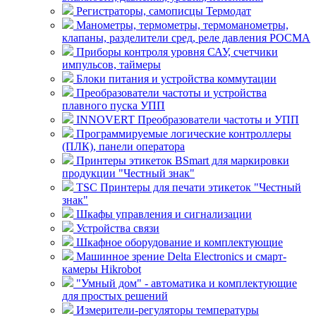
Регистраторы, самописцы Термодат
Манометры, термометры, термоманометры,
клапаны, разделители сред, реле давления РОСМА
Приборы контроля уровня САУ, счетчики
импульсов, таймеры
Блоки питания и устройства коммутации
Преобразователи частоты и устройства
плавного пуска УПП
INNOVERT Преобразователи частоты и УПП
Программируемые логические контроллеры
(ПЛК), панели оператора
Принтеры этикеток BSmart для маркировки
продукции "Честный знак"
TSC Принтеры для печати этикеток "Честный
знак"
Шкафы управления и сигнализации
Устройства связи
Шкафное оборудование и комплектующие
Машинное зрение Delta Electronics и смарт-
камеры Hikrobot
"Умный дом" - автоматика и комплектующие
для простых решений
Измерители-регуляторы температуры