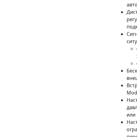
авт
Дис
рег
под
Сиг
ситу
Бес
вне
Вст
Mod
Нас
дав
или
Нас
огр
пер