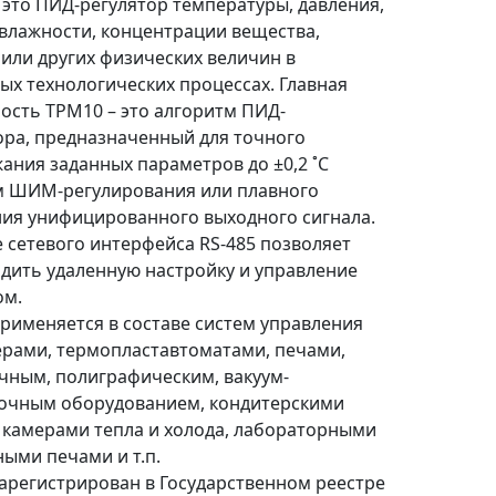
 это ПИД-регулятор температуры, давления,
 влажности, концентрации вещества,
 или других физических величин в
ых технологических процессах. Главная
ость ТРМ10 – это алгоритм ПИД-
ора, предназначенный для точного
ания заданных параметров до ±0,2 ˚С
 ШИМ-регулирования или плавного
ия унифицированного выходного сигнала.
 сетевого интерфейса RS-485 позволяет
дить удаленную настройку и управление
ом.
рименяется в составе систем управления
ерами, термопластавтоматами, печами,
чным, полиграфическим, вакуум-
очным оборудованием, кондитерскими
 камерами тепла и холода, лабораторными
ыми печами и т.п.
арегистрирован в Государственном реестре