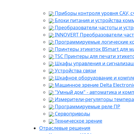
Приборы контроля уровня САУ, с
Блоки питания и устройства ком
Преобразователи частоты и устр
INNOVERT Преобразователи част
Программируемые логические ко
Принтеры этикеток BSmart для м
TSC Принтеры для печати этикето
Шкафы управления и сигнализац
Устройства связи
Шкафное оборудование и компл
Машинное зрение Delta Electroni
"Умный дом" - автоматика и ком
Измерители-регуляторы темпер
Программируемые реле ПР
Сервоприводы
Техническое зрение
Отраслевые решения