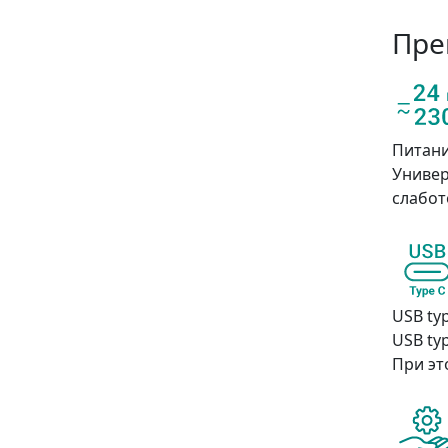
Пре
Питан
Универ
слабот
USB ty
USB ty
При эт