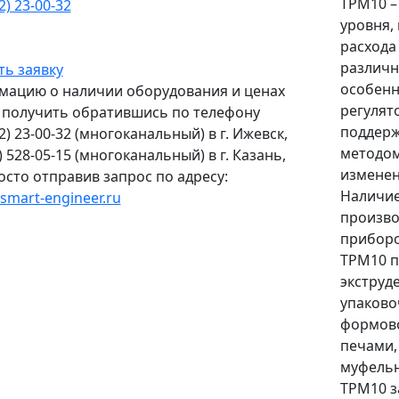
ТРМ10 –
2) 23-00-32
уровня,
расхода
различн
ть заявку
особенн
ацию о наличии оборудования и ценах
регулят
получить обратившись по телефону
поддерж
2) 23-00-32
(многоканальный) в г. Ижевск,
методом
) 528-05-15
(многоканальный) в г. Казань,
изменен
осто отправив запрос по адресу:
Наличие
smart-engineer.ru
произво
прибор
ТРМ10 п
экструд
упаково
формов
печами,
муфельн
ТРМ10 з