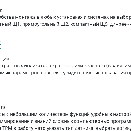
ж
обства монтажа в любых установках и системах на выбор
тный Щ1, прямоугольный Щ2, компактный Щ5, динреечн
ация
нтрастных индикатора красного или зеленого (в зависи
мых параметров позволят увидеть нужные показания п
та
ы с небольшим количеством функций удобны в настрой
ммирования и знаний сложных компьютерных программ 
а ТРМ в работу – это указать тип датчика, выбрать логи