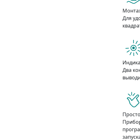
Монта
Для уд
квадра
Индик
Два ко
выводи
Просто
Прибор
програ
запуск