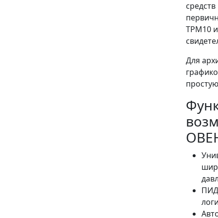
средств
первичн
ТРМ10 и
свидете
Для арх
графико
простую
Фун
возм
ОВЕ
Уни
шир
давл
ПИД
лог
Авт