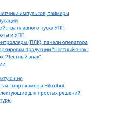
четчики импульсов, таймеры
мутации
ойства плавного пуска УПП
оты и УПП
нтроллеры (ПЛК), панели оператора
аркировки продукции "Честный знак"
к "Честный знак"
ии
ектующие
cs и смарт-камеры Hikrobot
плектующие для простых решений
атуры