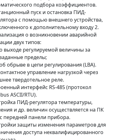
оматического подбора коэффициентов.
танционный пуск и остановка ПИД-
улятора с помощью внешнего устройства,
ключенного к дополнительному входу 2.
нализация о возникновении аварийной
ации двух типов:
о выходе регулируемой величины за
заданные пределы;
об обрыве в цепи регулирования (LBA).
контактное управление нагрузкой через
шнее твердотельное реле.
роенный интерфейс RS-485 (протокол
bus ASCII/RTU).
тройка ПИД-регулятора температуры,
ления и др. величин осуществляется на ПК
 с передней панели прибора.
тройки защиты изменения параметров для
аничения доступа неквалифицированного
сонала.