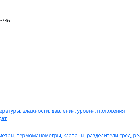
3/36
ературы, влажности, давления, уровня, положения
дат
етры, термоманометры, клапаны, разделители сред, р