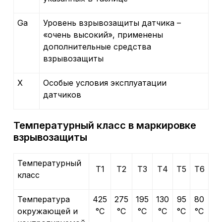
Ga
Уровень взрывозащиты датчика –
«очень высокий», применены
дополнительные средства
взрывозащиты
Х
Особые условия эксплуатации
датчиков
Температурный класс в маркировке
взрывозащиты
Температурный
Т1
Т2
Т3
Т4
Т5
Т6
класс
Температура
425
275
195
130
95
80
окружающей и
°С
°С
°С
°С
°С
°С