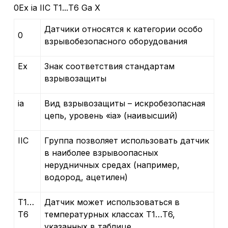
0Ех ia IIC T1...Т6 Ga Х
Датчики относятся к категории особо
0
взрывобезопасного оборудования
Ех
Знак соответствия стандартам
взрывозащиты
ia
Вид взрывозащиты – искробезопасная
цепь, уровень «ia» (наивысший)
IIC
Группа позволяет использовать датчик
в наиболее взрывоопасных
нерудничных средах (например,
водород, ацетилен)
Т1…
Датчик может использоваться в
Т6
температурных классах Т1…Т6,
указанных в таблице