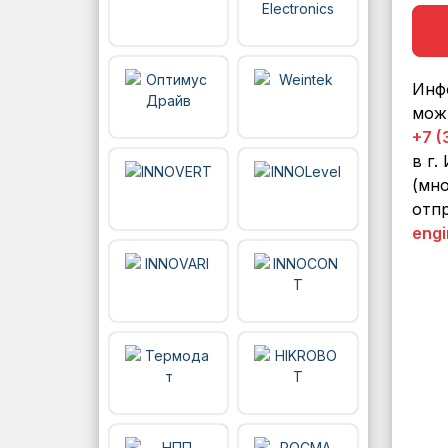
Инф
мож
+7 (
в г.
(мно
отпр
engi