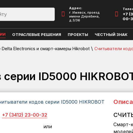
Адрес:
Теле
г. Ижевск, проезд
+7 (3
имени Дерябина,
00-
д.3/36
ЦИИ
ОТРАСЛЕВЫЕ РЕШЕНИЯ
ПРОЕКТЫ
ЧЕСТНЫЙ ЗНАК
\
Delta Electronics и смарт-камеры Hikrobot
Считыватели кодо
в серии ID5000 HIKROBO
Описа
СЧИТЫ
+7 (3412) 23-00-32
Смарт-к
или
моделей