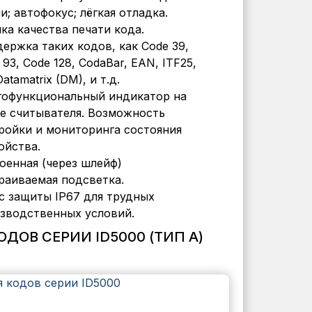
и; автофокус; лёгкая отладка.
ка качества печати кода.
ержка таких кодов, как Code 39,
 93, Code 128, CodaBar, EAN, ITF25,
atamatrix (DM), и т.д.
офункциональный индикатор на
е считывателя. Возможность
ройки и мониторинга состояния
ойства.
оенная (через шлейф)
раиваемая подсветка.
с защиты IP67 для трудных
зводственных условий.
ОВ СЕРИИ ID5000 (ТИП А)