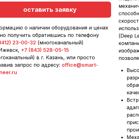
механи
оставить заявку
способн
скорост
ормацию о наличии оборудования и ценах
использ
но получить обратившись по телефону
(Deep L
3412) 23-00-32
(многоканальный)
компани
 Ижевск,
+7 (843) 528-05-15
изображ
гоканальный) в г. Казань, или просто
позволя
авив запрос по адресу:
office@smart-
Высо
neer.ru
разр
обра
каче
Встр
адап
расп
прис
прои
Меха