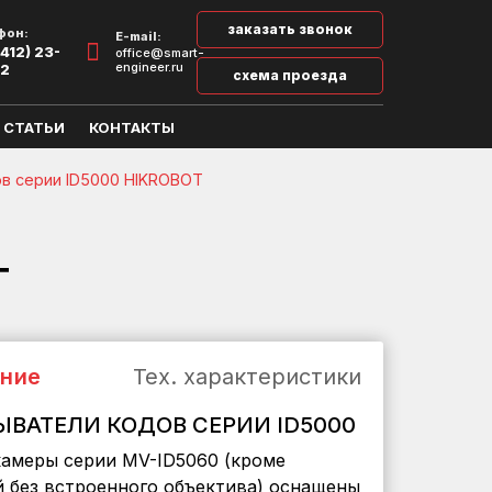
заказать звонок
фон:
E-mail:
412) 23-
office@smart-
engineer.ru
32
схема проезда
СТАТЬИ
КОНТАКТЫ
в серии ID5000 HIKROBOT
T
ние
Тех. характеристики
ВАТЕЛИ КОДОВ СЕРИИ ID5000
амеры серии MV-ID5060 (кроме
 без встроенного объектива) оснащены