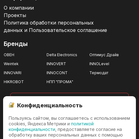
О компании
Проекты
Политика обработки персональных
данных и Пользовательское соглашение
Бренды
ОВЕН
Delta Electronics
Оптимус Драйв
Weintek
INNOVERT
INNOLevel
INNOVARI
INNOCONT
Термодат
HIKROBOT
НПП "ПРОМА"
показать все
Конфиденциальность
Пользуясь сайтом, вы соглашаетесь с использованием
г. Ижевск
cookies, Яндекса Метрики и
политикой
конфиденциальности
, предоставляете согласие на
г. Ижевск, проезд имени
обработку ваших персональных данных с помощью
Дерябина, д.3/36