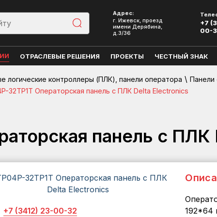
Адрес:
Теле
г. Ижевск, проезд
+7 (3
имени Дерябина,
00-
д.3/36
ЦИИ
ОТРАСЛЕВЫЕ РЕШЕНИЯ
ПРОЕКТЫ
ЧЕСТНЫЙ ЗНАК
\
 логические контроллеры (ПЛК), панели оператора
Панели
P-32TP1T Операторская панель с ПЛК Delta Electronics
аторская панель с ПЛК De
Описа
Операто
+7 (3412) 23-00-32
192*64 