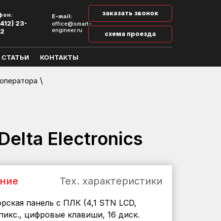
заказать звонок
фон:
E-mail:
412) 23-
office@smart-
engineer.ru
32
схема проезда
СТАТЬИ
КОНТАКТЫ
\
 оператора
lta Electronics
ние
Тех. характеристики
рская панель с ПЛК (4,1 STN LCD,
пикс., цифровые клавиши, 16 диск.