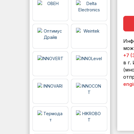
Инф
мож
+7 (
в г.
(мно
отпр
engi