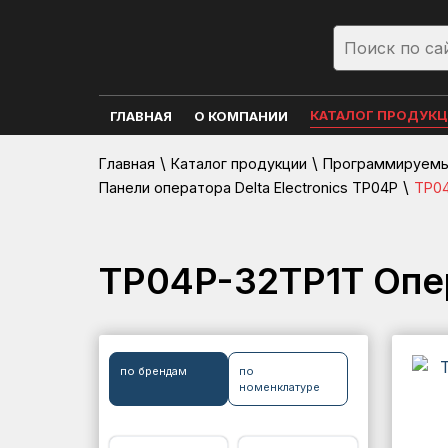
КАТАЛОГ ПРОДУК
ГЛАВНАЯ
О КОМПАНИИ
\
\
Главная
Каталог продукции
Программируемые
\
Панели оператора Delta Electronics TP04P
TP04
TP04P-32TP1T Опер
по брендам
по
номенклатуре