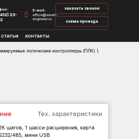
заказать звонок
фон:
E-mail:
412) 23-
office@smart-
engineer.ru
32
схема проезда
СТАТЬИ
КОНТАКТЫ
\
ммируемые логические контроллеры (ПЛК)
ние
Тех. характеристики
2К шагов, 1 шасси расширения, карта
S232/485, мини USB