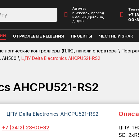
Адрес:
Теле
г. Ижевск, проезд
+7 (3
имени Дерябина,
00-
д.3/36
ЦИИ
ОТРАСЛЕВЫЕ РЕШЕНИЯ
ПРОЕКТЫ
ЧЕСТНЫЙ ЗНАК
\
 логические контроллеры (ПЛК), панели оператора
Програ
\
s AH500
ЦПУ Delta Electronics AHCPU521-RS2
nics AHCPU521-RS2
Описа
+7 (3412) 23-00-32
ЦПУ, 19
SD, 2хR