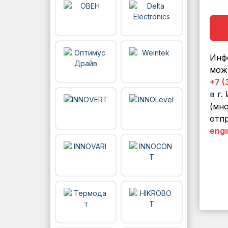
Инф
мож
+7 (
в г.
(мно
отпр
engi