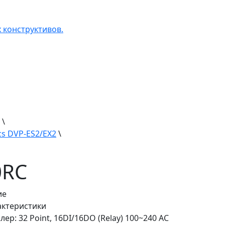
 конструктивов.
\
s DVP-ES2/EX2
\
0RC
ие
рактеристики
ер: 32 Point, 16DI/16DO (Relay) 100~240 AC