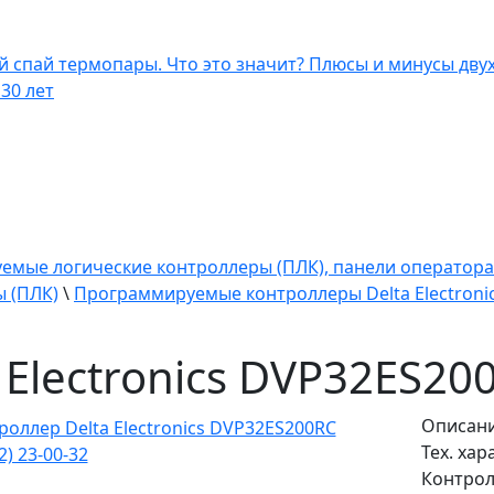
спай термопары. Что это значит? Плюсы и минусы двух
30 лет
мые логические контроллеры (ПЛК), панели оператора
 (ПЛК)
\
Программируемые контроллеры Delta Electronic
 Electronics DVP32ES20
Описан
Тех. ха
2) 23-00-32
Контролл