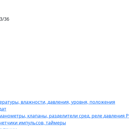
3/36
ературы, влажности, давления, уровня, положения
дат
анометры, клапаны, разделители сред, реле давления
четчики импульсов, таймеры