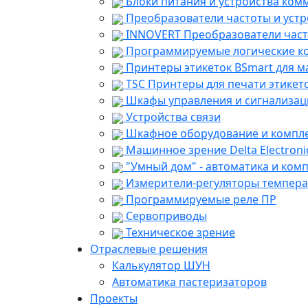
Блоки питания и устройства ком
Преобразователи частоты и устр
INNOVERT Преобразователи част
Программируемые логические ко
Принтеры этикеток BSmart для м
TSC Принтеры для печати этикето
Шкафы управления и сигнализац
Устройства связи
Шкафное оборудование и компл
Машинное зрение Delta Electroni
"Умный дом" - автоматика и ком
Измерители-регуляторы темпер
Программируемые реле ПР
Сервоприводы
Техническое зрение
Отраслевые решения
Калькулятор ШУН
Автоматика пастеризаторов
Проекты