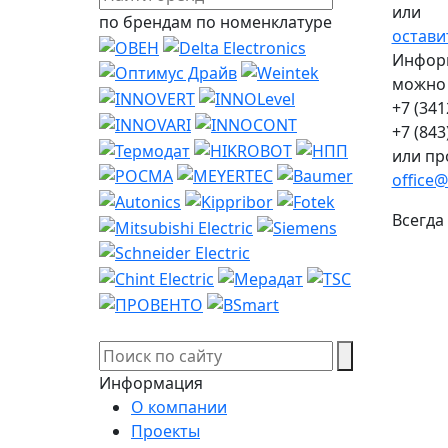
или
по брендам
по номенклатуре
остави
Информ
можно 
+7 (341
+7 (843
или пр
office@
Всегда
Информация
О компании
Проекты