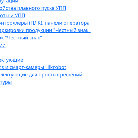
мутации
ойства плавного пуска УПП
оты и УПП
нтроллеры (ПЛК), панели оператора
аркировки продукции "Честный знак"
к "Честный знак"
ии
ектующие
cs и смарт-камеры Hikrobot
плектующие для простых решений
атуры