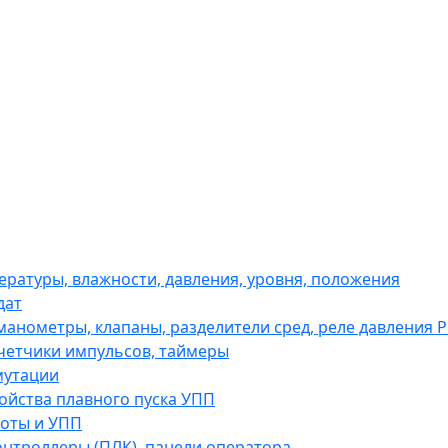
ературы, влажности, давления, уровня, положения
дат
анометры, клапаны, разделители сред, реле давления
четчики импульсов, таймеры
мутации
ойства плавного пуска УПП
оты и УПП
нтроллеры (ПЛК), панели оператора