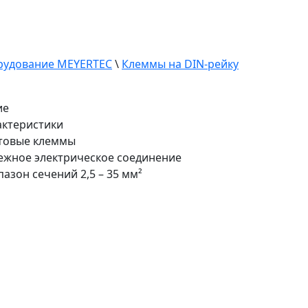
рудование MEYERTEC
\
Клеммы на DIN-рейку
ие
рактеристики
товые клеммы
ежное электрическое соединение
азон сечений 2,5 – 35 мм²