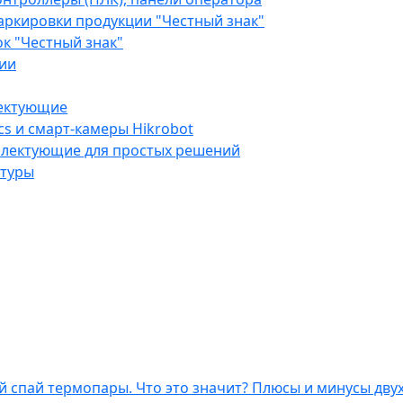
аркировки продукции "Честный знак"
к "Честный знак"
ии
ектующие
cs и смарт-камеры Hikrobot
плектующие для простых решений
атуры
спай термопары. Что это значит? Плюсы и минусы двух