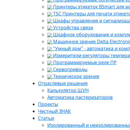
Принтеры этикеток BSmart для м
TSC Принтеры для печати этикето
Шкафы управления и сигнализац
Устройства связи
Шкафное оборудование и компл
Машинное зрение Delta Electroni
"Умный дом" - автоматика и ком
Измерители-регуляторы темпер
Программируемые реле ПР
Сервоприводы
Техническое зрение
Отраслевые решения
Калькулятор ШУН
Автоматика пастеризаторов
Проекты
Честный ЗНАК
Статьи
Изолированный и неизолированный 