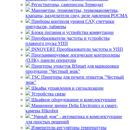
Регистраторы, самописцы Термодат
Манометры, термометры, термоманометры,
клапаны, разделители сред, реле давления РОСМА
Приборы контроля уровня САУ, счетчики
импульсов, таймеры
Блоки питания и устройства коммутации
Преобразователи частоты и устройства
плавного пуска УПП
INNOVERT Преобразователи частоты и УПП
Программируемые логические контроллеры
(ПЛК), панели оператора
Принтеры этикеток BSmart для маркировки
продукции "Честный знак"
TSC Принтеры для печати этикеток "Честный
знак"
Шкафы управления и сигнализации
Устройства связи
Шкафное оборудование и комплектующие
Машинное зрение Delta Electronics и смарт-
камеры Hikrobot
"Умный дом" - автоматика и комплектующие
для простых решений
Измерители-регуляторы температуры