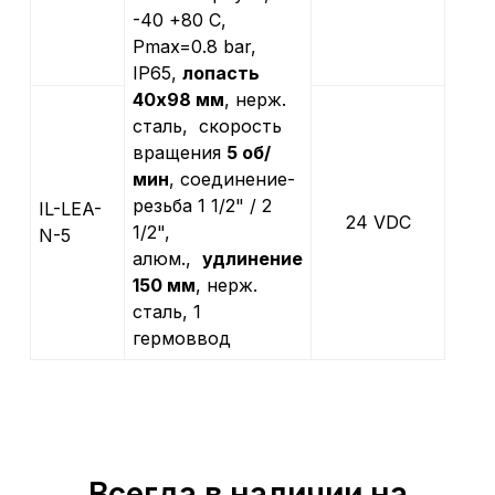
-40 +80 С,
Рmax=0.8 bar,
IP65,
лопасть
40х98 мм
, нерж.
сталь, скорость
вращения
5 об/
мин
, соединение-
резьба 1 1/2" / 2
IL-LEA-
24 VDC
1/2",
N-5
алюм.,
удлинение
150 мм
, нерж.
cталь, 1
гермоввод
Всегда в наличии на