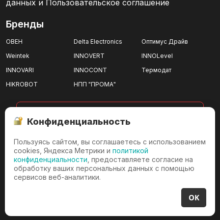
данных и Пользовательское соглашение
Бренды
ОВЕН
Delta Electronics
Оптимус Драйв
Weintek
INNOVERT
INNOLevel
INNOVARI
INNOCONT
Термодат
HIKROBOT
НПП "ПРОМА"
показать все
Конфиденциальность
Пользуясь сайтом, вы соглашаетесь с использованием
г. Ижевск
cookies, Яндекса Метрики и
политикой
конфиденциальности
, предоставляете согласие на
г. Ижевск, проезд имени
обработку ваших персональных данных с помощью
Дерябина, д.3/36
сервисов веб-аналитики.
+7 (3412) 23-00-32
OK