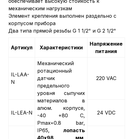
обеспечивает высокую стойкость к
механическим нагрузкам
Элемент крепления выполнен раздельно с
корпусом прибора
Два типа прямой резьбы G 1 1/2" и G 2 1/2"
Напряжение
Артикул
Характеристики
питания
Механический
ротационный
IL-LAA-
датчик
220 VAC
N
предельного
уровня сыпучих
материалов в
алюм. корпусе,
IL-LEA-N
24 VDC
-40 +80 С,
Рmax=0.8 bar,
IP65,
лопасть
40х98 мм
,