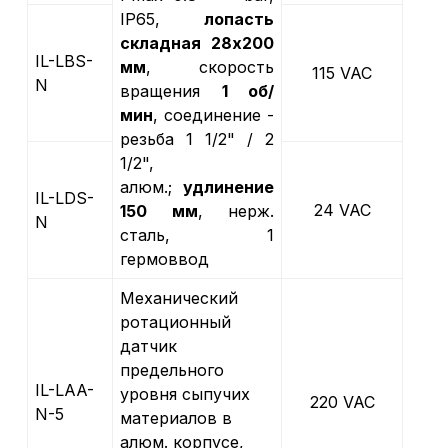
IP65,
лопасть
складная 28х200
IL-LBS-
мм
, скорость
115 VAC
N
вращения
1 об/
мин
, соединение -
резьба 1 1/2" / 2
1/2",
алюм.;
удлинение
IL-LDS-
24 VAC
150 мм
, нерж.
N
cталь, 1
гермоввод
Механический
ротационный
датчик
предельного
IL-LAA-
уровня сыпучих
220 VAC
N-5
материалов в
алюм. корпусе,