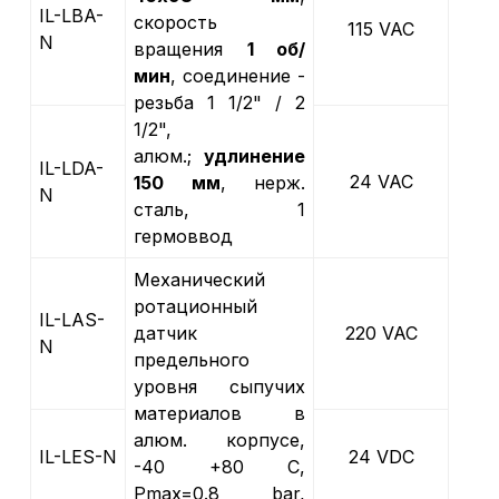
IL-LBA-
скорость
115 VAC
N
вращения
1 об/
мин
, соединение -
резьба 1 1/2" / 2
1/2",
алюм.;
удлинение
IL-LDA-
24 VAC
150 мм
, нерж.
N
cталь, 1
гермоввод
Механический
ротационный
IL-LAS-
датчик
220 VAC
N
предельного
уровня сыпучих
материалов в
алюм. корпусе,
IL-LES-N
24 VDC
-40 +80 С,
Рmax=0.8 bar,