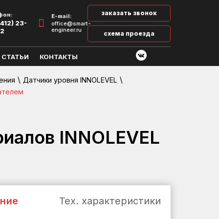
заказать звонок
фон:
E-mail:
412) 23-
office@smart-
engineer.ru
32
схема проезда
СТАТЬИ
КОНТАКТЫ
\
\
ения
Датчики уровня INNOLEVEL
ателем
ериалов INNOLEVEL
ние
Тех. характеристики