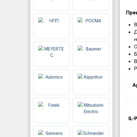
Пре
В
Д
н
О
Б
В
Р
А
IL-