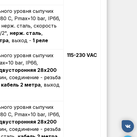
ного уровня сыпучих
+80 С, Рmax=10 bar, IP66,
, нерж. сталь, скорость
/2",
нерж. сталь
,
тра
, выход -
1 реле
115-230 VAC
ного уровня сыпучих
ax=10 bar, IP66,
 двусторонняя 28х200
мин, соединение - резьба
,
кабель 2 метра
, выход
ного уровня сыпучих
+80 С, Рmax=10 bar, IP66,
 двусторонняя 28х200
мин, соединение - резьба
 сталь,
кабель 2 метра
,