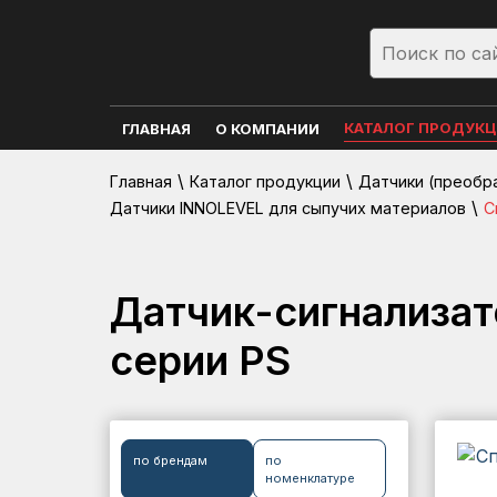
КАТАЛОГ ПРОДУК
ГЛАВНАЯ
О КОМПАНИИ
\
\
Главная
Каталог продукции
Датчики (преобр
\
Датчики INNOLEVEL для сыпучих материалов
С
Датчик-сигнализат
серии PS
по брендам
по
номенклатуре