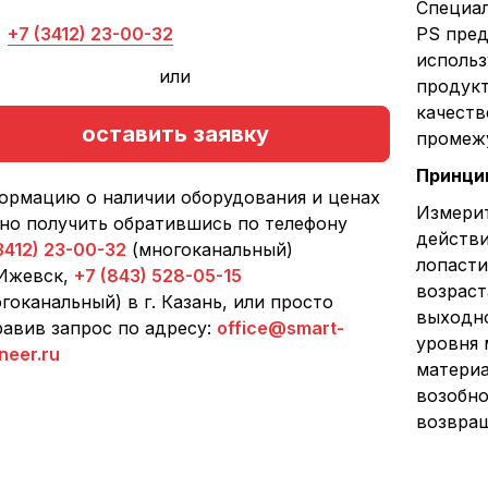
Специал
+7 (3412) 23-00-32
PS пред
использ
или
продукт
качеств
оставить заявку
промежу
Принци
ормацию о наличии оборудования и ценах
Измерит
но получить обратившись по телефону
действ
3412) 23-00-32
(многоканальный)
лопасти
 Ижевск,
+7 (843) 528-05-15
возраст
гоканальный) в г. Казань, или просто
выходно
авив запрос по адресу:
office@smart-
уровня 
neer.ru
материа
возобно
возвращ