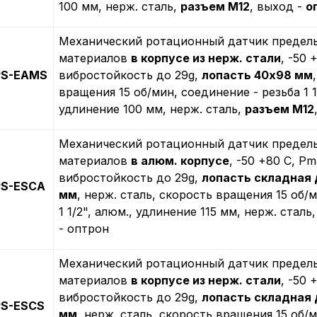
100 мм, нерж. сталь,
разъем M12
, выход -
о
Механический ротационный датчик предель
материалов
в корпусе из нерж. стали
, -50 
PS-EAMS
вибростойкость до 29g,
лопасть 40х98 мм
вращения 15 об/мин, соединение - резьба 1 1
удлинение 100 мм, нерж. сталь,
разъем M12
Механический ротационный датчик предель
материалов
в алюм. корпусе
, -50 +80 С, Рm
вибростойкость до 29g,
лопасть складная
PS-ESCA
мм
, нерж. сталь, скорость вращения 15 об/
1 1/2", алюм., удлинение 115 мм, нерж. сталь
- оптрон
Механический ротационный датчик предель
материалов
в корпусе из нерж. стали
, -50 
вибростойкость до 29g,
лопасть складная
PS-ESCS
мм
, нерж. сталь, скорость вращения 15 об/