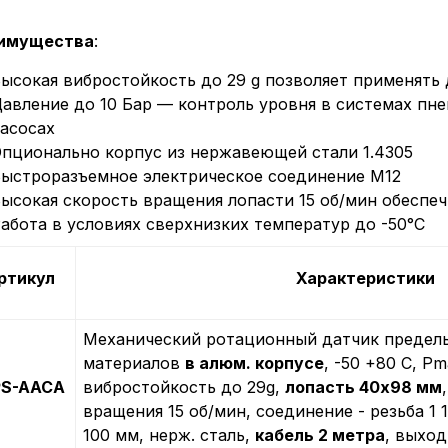
имущества
:
ысокая вибростойкость до 29 g позволяет применять 
авление до 10 Бар — контроль уровня в системах пн
асосах
пционально корпус из нержавеющей стали 1.4305
ыстроразъемное электрическое соединение M12
ысокая скорость вращения лопасти 15 об/мин обеспе
абота в условиях сверхнизких температур до -50°С
ртикул
Характеристики
Механический ротационный датчик предель
материалов
в алюм. корпусе
, -50 +80 С, Рm
PS-AACA
вибростойкость до 29g,
лопасть 40х98 мм
вращения 15 об/мин, соединение - резьба 1 1
100 мм, нерж. сталь,
кабель 2 метра
, выход