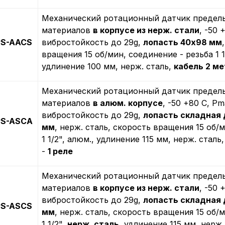
Механический ротационный датчик предель
материалов
в корпусе из нерж. стали
, -50 
PS-AACS
вибростойкость до 29g,
лопасть 40х98 мм
вращения 15 об/мин, соединение - резьба 1 1
удлинение 100 мм, нерж. сталь,
кабель 2 ме
Механический ротационный датчик предель
материалов
в алюм. корпусе
, -50 +80 С, Рm
вибростойкость до 29g,
лопасть складная
PS-ASCA
мм
, нерж. сталь, скорость вращения 15 об/
1 1/2", алюм., удлинение 115 мм, нерж. сталь
-
1 реле
Механический ротационный датчик предель
материалов
в корпусе из нерж. стали
, -50 
вибростойкость до 29g,
лопасть складная
PS-ASCS
мм
, нерж. сталь, скорость вращения 15 об/
1 1/2",
нерж. сталь
, удлинение 115 мм, нерж.