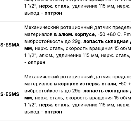
1 1/2",
нерж. сталь
, удлинение 115 мм, нерж.
выход -
оптрон
Механический ротационный датчик предель
материалов
в алюм. корпусе
, -50 +80 С, Рm
вибростойкость до 29g,
лопасть складная
PS-ESMA
мм
, нерж. сталь, скорость вращения 15 об/
1 1/2", алюм., удлинение 115 мм, нерж. сталь
-
оптрон
Механический ротационный датчик предель
материалов
в корпусе из нерж. стали
, -50 
вибростойкость до 29g,
лопасть складная
PS-ESMS
мм
, нерж. сталь, скорость вращения 15 об/
1 1/2",
нерж. сталь
, удлинение 115 мм, нерж.
выход -
оптрон