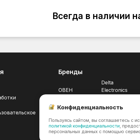
Всегда в наличии н
я
Бренды
Delta
ОВЕН
Electronics
аботки
Weintek
INNOVERT
Конфиденциальность
INNOVARI
INNOCONT
ьзовательское
НПП
Пользуясь сайтом, вы соглашаетесь с и
HIKROBOT
"ПРОМА"
политикой конфиденциальности
, предос
персональных данных с помощью сервис