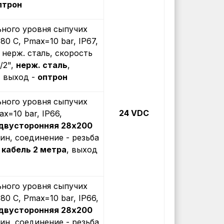
птрон
ного уровня сыпучих
+80 С, Рmax=10 bar, IP67,
, нерж. сталь, скорость
/2",
нерж. сталь
,
, выход -
оптрон
ного уровня сыпучих
24 VDC
ax=10 bar, IP66,
 двусторонняя 28х200
мин, соединение - резьба
,
кабель 2 метра
, выход
ного уровня сыпучих
+80 С, Рmax=10 bar, IP66,
 двусторонняя 28х200
мин, соединение - резьба