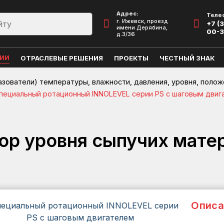
Адрес:
Теле
г. Ижевск, проезд
+7 (3
имени Дерябина,
00-
д.3/36
ЦИИ
ОТРАСЛЕВЫЕ РЕШЕНИЯ
ПРОЕКТЫ
ЧЕСТНЫЙ ЗНАК
азователи) температуры, влажности, давления, уровня, полож
пециальный ротационный INNOLEVEL серии PS с шаговым двиг
ор уровня сыпучих мат
Описа