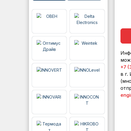
Инф
мож
+7 (
в г.
(мно
отпр
engi