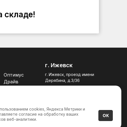
а складе!
г. Ижевск
Оптимус
г. Ижевск, проезд имени
Дерябина, д.3/36
Драйв
+7 (3412) 23-00-32
INNOLevel
Термодат
спользованием cookies, Яндекса Метрики и
показать все
тавляете согласие на обработку ваших
OK
ов веб-аналитики.