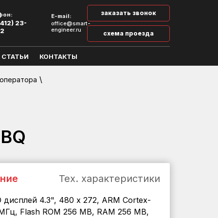
заказать звонок
фон:
E-mail:
412) 23-
office@smart-
engineer.ru
32
схема проезда
СТАТЬИ
КОНТАКТЫ
\
 оператора
3BQ
ние
Тех. характеристики
 дисплей 4.3", 480 x 272, ARM Cortex-
МГц, Flash ROM 256 MB, RAM 256 MB,