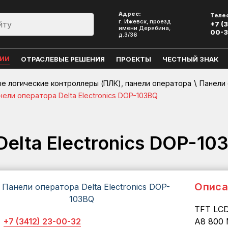
Адрес:
Теле
г. Ижевск, проезд
+7 (3
имени Дерябина,
00-
д.3/36
ЦИИ
ОТРАСЛЕВЫЕ РЕШЕНИЯ
ПРОЕКТЫ
ЧЕСТНЫЙ ЗНАК
\
 логические контроллеры (ПЛК), панели оператора
Панели
нели оператора Delta Electronics DOP-103BQ
elta Electronics DOP-10
Описа
TFT LCD
+7 (3412) 23-00-32
A8 800 