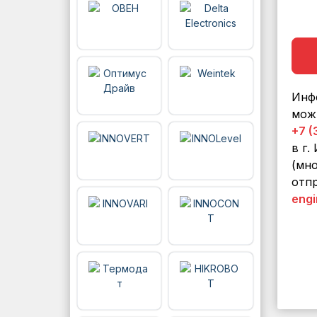
Инф
мож
+7 (
в г.
(мно
отпр
engi