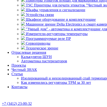
Принтеры этикеток BSmart для маркировки прод
TSC Принтеры для печати этикеток "Честный зн
Шкафы управления и сигнализации
Устройства связи
Шкафное оборудование и комплектующие
Машинное зрение Delta Electronics и смарт-камер
"Умный дом" - автоматика и комплектующие дл
Измерители-регуляторы температуры
Программируемые реле ПР
Сервоприводы
Техническое зрение
Отраслевые решения
Калькулятор ШУН
Автоматика пастеризаторов
Проекты
Честный ЗНАК
Статьи
Изолированный и неизолированный спай термопары
Как изменились регуляторы ТРМ за 30 лет
Контакты
+7 (3412) 23-00-32