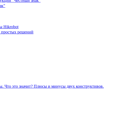
укции "Честный знак"
ак"
ы Hikrobot
я простых решений
. Что это значит? Плюсы и минусы двух конструктивов.