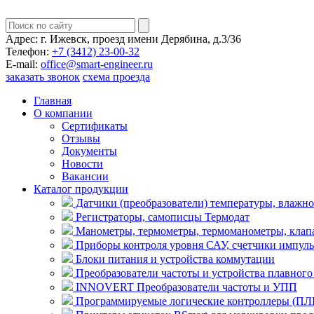
Адрес:
г. Ижевск, проезд имени Дерябина, д.3/36
Телефон:
+7 (3412) 23-00-32
E-mail:
office@smart-engineer.ru
заказать звонок
схема проезда
Главная
О компании
Сертификаты
Отзывы
Документы
Новости
Вакансии
Каталог продукции
Датчики (преобразователи) температуры, влажно
Регистраторы, самописцы Термодат
Манометры, термометры, термоманометры, клапа
Приборы контроля уровня САУ, счетчики импуль
Блоки питания и устройства коммутации
Преобразователи частоты и устройства плавног
INNOVERT Преобразователи частоты и УПП
Программируемые логические контроллеры (ПЛК