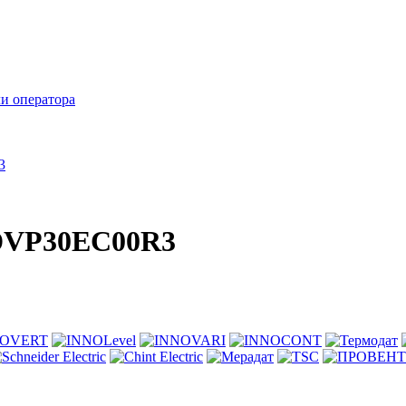
и оператора
3
s DVP30EC00R3