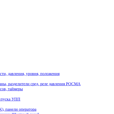
сти, давления, уровня, положения
ны, разделители сред, реле давления РОСМА
сов, таймеры
о пуска УПП
), панели оператора