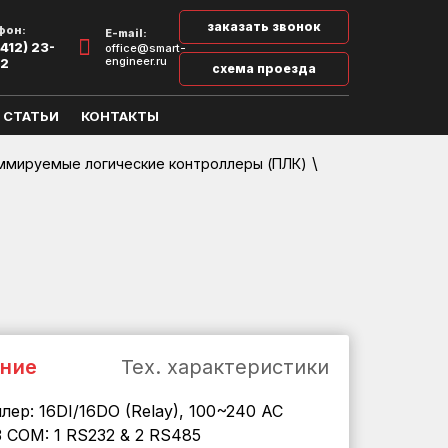
заказать звонок
фон:
E-mail:
412) 23-
office@smart-
engineer.ru
32
схема проезда
СТАТЬИ
КОНТАКТЫ
\
ммируемые логические контроллеры (ПЛК)
ние
Тех. характеристики
лер: 16DI/16DO (Relay), 100~240 AC
3 COM: 1 RS232 & 2 RS485