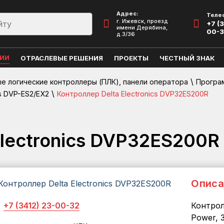
Адрес:
Теле
г. Ижевск, проезд
+7 (3
имени Дерябина,
00-
д.3/36
ЦИИ
ОТРАСЛЕВЫЕ РЕШЕНИЯ
ПРОЕКТЫ
ЧЕСТНЫЙ ЗНАК
\
 логические контроллеры (ПЛК), панели оператора
Програ
\
s DVP-ES2/EX2
Контроллер Delta Electronics DVP32ES200R
Electronics DVP32ES200R
Описа
+7 (3412) 23-00-32
Контрол
Power, 