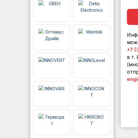
Инф
мож
+7 (
в г.
(мно
отпр
engi