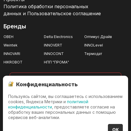
Политика обработки персональных
данных и Пользовательское соглашение
Бренды
ОВЕН
Delta Electronics
Оптимус Драйв
Weintek
INNOVERT
INNOLevel
INNOVARI
INNOCONT
Термодат
HIKROBOT
НПП "ПРОМА"
показать все
Конфиденциальность
Пользуясь сайтом, вы соглашаетесь с использованием
г. Ижевск
cookies, Яндекса Метрики и
политикой
конфиденциальности
, предоставляете согласие на
г. Ижевск, проезд имени
обработку ваших персональных данных с помощью
Дерябина, д.3/36
сервисов веб-аналитики.
+7 (3412) 23-00-32
OK