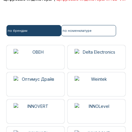
по брендам
по номенклатуре