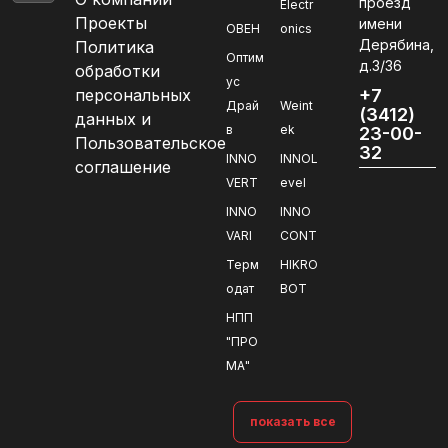
проезд
Electr
Проекты
имени
ОВЕН
onics
Дерябина,
Политика
Оптим
д.3/36
обработки
ус
персональных
+7
Драй
Weint
(3412)
данных и
в
ek
23-00-
Пользовательское
32
INNO
INNOL
соглашение
VERT
evel
INNO
INNO
VARI
CONT
Терм
HIKRO
одат
BOT
НПП
"ПРО
МА"
показать все