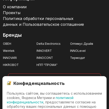
О компании
Проекты
Политика обработки персональных
данных и Пользовательское соглашение
Бренды
ОВЕН
Delta Electronics
Оптимус Драйв
Weintek
INNOVERT
INNOLevel
INNOVARI
INNOCONT
Термодат
HIKROBOT
НПП "ПРОМА"
показать все
Конфиденциальность
Пользуясь сайтом, вы соглашаетесь с использованием
г. Ижевск
cookies, Яндекса Метрики и
политикой
конфиденциальности
, предоставляете согласие на
г. Ижевск, проезд имени
обработку ваших персональных данных с помощью
Дерябина, д.3/36